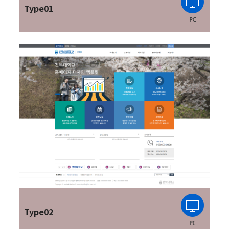
Type01
Type02